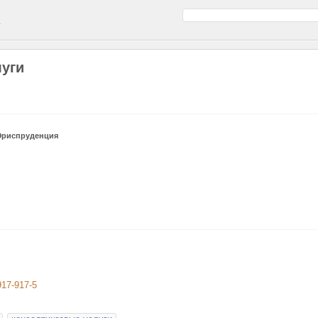
а
луги
риспруденция
917-917-5