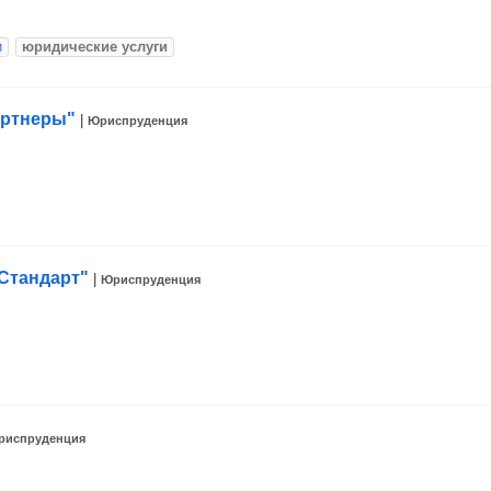
и
юридические услуги
артнеры"
|
Юриспруденция
Стандарт"
|
Юриспруденция
риспруденция