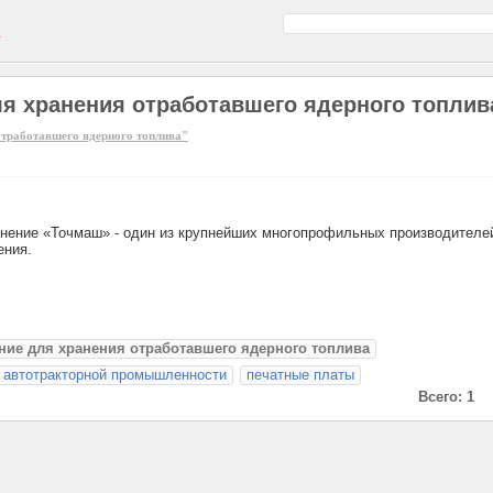
а
я хранения отработавшего ядерного топлив
отработавшего ядерного топлива"
нение «Точмаш» - один из крупнейших многопрофильных производителе
ения.
ние для хранения отработавшего ядерного топлива
 автотракторной промышленности
печатные платы
Всего: 1