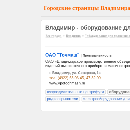
Городские страницы Владимир
Владимир - оборудование дл
»
»
Все города
Владимир
"оборудование для хранения 
ОАО "Точмаш"
|
Промышленность
ОАО «Владимирское производственное объеди
изделий высокоточного приборо- и машиностро
г. Владимир, ул. Северная, 1а
тел: (4922) 53-06-45, 47-32-09
www.vpotochmash.ru
азоразделительные центрифуги
оборудова
радиовзрыватели
электрооборудование для