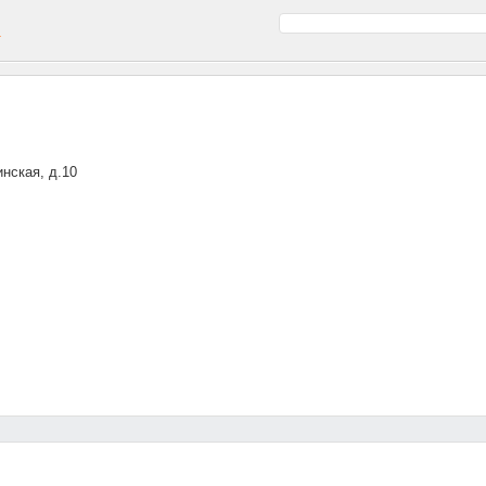
а
инская, д.10