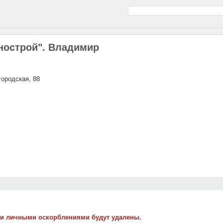
а
нострой". Владимир
городская, 88
 и личными оскорблениями будут удалены.